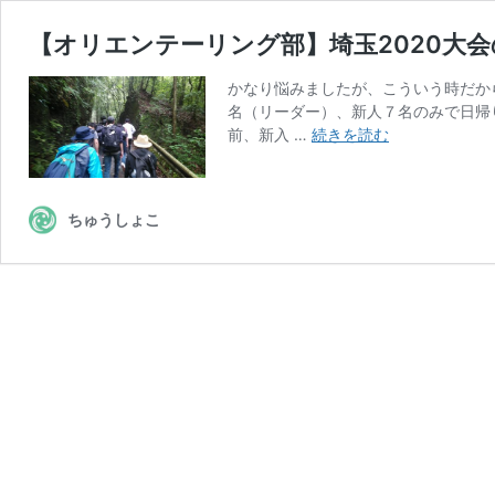
【オリエンテーリング部】埼玉2020大会
かなり悩みましたが、こういう時だか
名（リーダー）、新人７名のみで日帰
【オ
前、新入 …
続きを読む
リ
エ
ン
ちゅうしょこ
テ
ー
リ
ン
グ
部】
埼
玉
2020
大
会
の