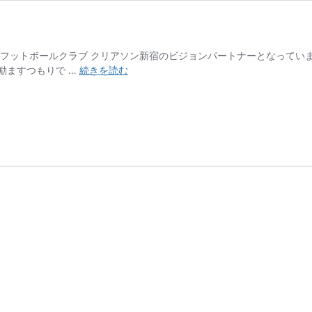
のフットボールクラブ クリアソン新宿のビジョンパートナーとなっています
ク
励ますつもりで …
続きを読む
リ
ア
ソ
ン
新
宿
へ
の
敬
意