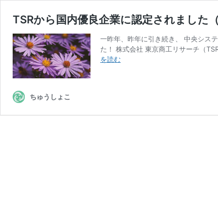
TSRから国内優良企業に認定されました（
一昨年、昨年に引き続き、 中央システ
た！ 株式会社 東京商工リサーチ（T
TSR
を読む
か
ら
国
ちゅうしょこ
内
優
良
企
業
に
認
定
さ
れ
ま
し