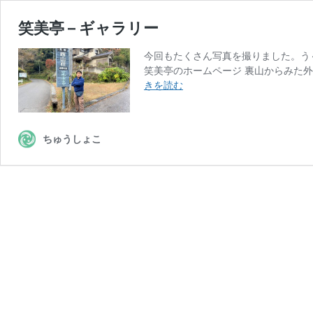
笑美亭 – ギャラリー
今回もたくさん写真を撮りました。う～
笑美亭のホームページ 裏山からみた外
笑
きを読む
美
亭
–
ちゅうしょこ
ギ
ャ
ラ
リ
ー