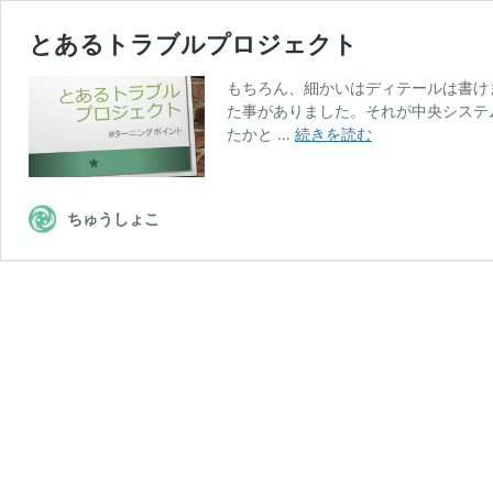
とあるトラブルプロジェクト
もちろん、細かいはディテールは書け
た事がありました。それが中央システ
と
たかと …
続きを読む
あ
る
ト
ちゅうしょこ
ラ
ブ
ル
プ
ロ
ジ
ェ
ク
ト