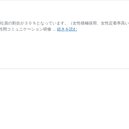
性社員の割合が３０％となっています。（女性積極採用、女性定着率高
異
性間コミュニケーション研修 …
続きを読む
性
間
コ
ミ
ュ
ニ
ケ
ー
シ
ョ
ン
研
修