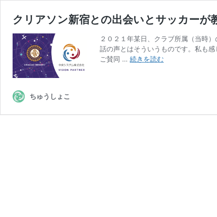
クリアソン新宿との出会いとサッカーが
２０２１年某日、クラブ所属（当時）
話の声とはそういうものです。私も感
ク
ご賛同 …
続きを読む
リ
ア
ソ
ちゅうしょこ
ン
新
宿
と
の
出
会
い
と
サ
ッ
カ