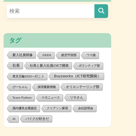
タグ
新入社員研修
GEEK
航空宇宙部
ウマ娘
社長
社長と新入社員のICT開発
ボランティア部
Buzzworks（ICT研究開発）
東京五輪2020へ行こう
オリエンテーリング部
ぴーちゃん
採用最新情報
リサさん
Team Python
十大ニュース
国内優良企業認定
クリアソン新宿
会社説明会
バイクが好きだ
AI