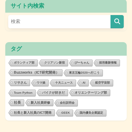
サイト内検索
タグ
ボランティア部
クリアソン新宿
ぴーちゃん
採用最新情報
Buzzworks（ICT研究開発）
東京五輪2020へ行こう
リサさん
ウマ娘
十大ニュース
AI
航空宇宙部
バイクが好きだ
オリエンテーリング部
Team Python
社長
新入社員研修
会社説明会
社長と新入社員のICT開発
GEEK
国内優良企業認定