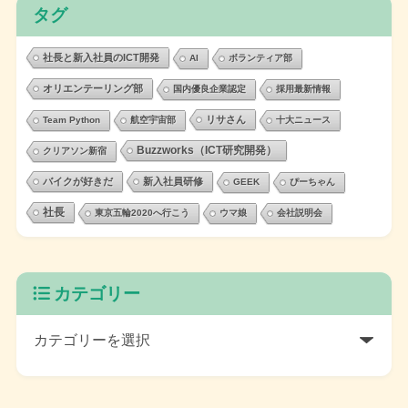
タグ
社長と新入社員のICT開発
AI
ボランティア部
オリエンテーリング部
国内優良企業認定
採用最新情報
リサさん
Team Python
航空宇宙部
十大ニュース
Buzzworks（ICT研究開発）
クリアソン新宿
バイクが好きだ
新入社員研修
GEEK
ぴーちゃん
社長
東京五輪2020へ行こう
ウマ娘
会社説明会
カテゴリー