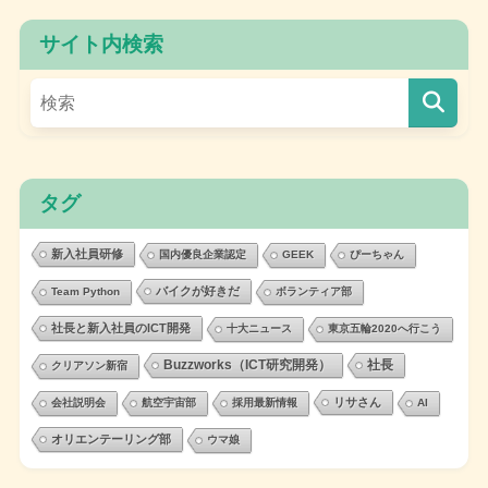
サイト内検索
タグ
新入社員研修
国内優良企業認定
GEEK
ぴーちゃん
バイクが好きだ
Team Python
ボランティア部
社長と新入社員のICT開発
十大ニュース
東京五輪2020へ行こう
Buzzworks（ICT研究開発）
社長
クリアソン新宿
リサさん
会社説明会
航空宇宙部
採用最新情報
AI
オリエンテーリング部
ウマ娘