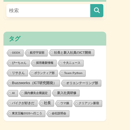
タグ
社長と新入社員のICT開発
GEEK
航空宇宙部
ぴーちゃん
採用最新情報
十大ニュース
リサさん
ボランティア部
Team Python
Buzzworks（ICT研究開発）
オリエンテーリング部
新入社員研修
AI
国内優良企業認定
社長
バイクが好きだ
ウマ娘
クリアソン新宿
東京五輪2020へ行こう
会社説明会