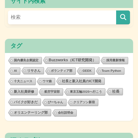
サイト内検索
タグ
Buzzworks（ICT研究開発）
国内優良企業認定
採用最新情報
リサさん
AI
ボランティア部
GEEK
Team Python
社長と新入社員のICT開発
十大ニュース
ウマ娘
社長
新入社員研修
航空宇宙部
東京五輪2020へ行こう
バイクが好きだ
ぴーちゃん
クリアソン新宿
オリエンテーリング部
会社説明会