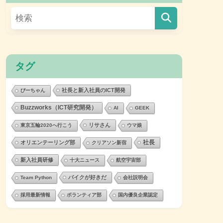
タグ
社長と新入社員のICT開発
ぴーちゃん
Buzzworks（ICT研究開発）
AI
GEEK
リサさん
東京五輪2020へ行こう
ウマ娘
社長
オリエンテーリング部
クリアソン新宿
新入社員研修
十大ニュース
航空宇宙部
バイクが好きだ
Team Python
会社説明会
採用最新情報
ボランティア部
国内優良企業認定