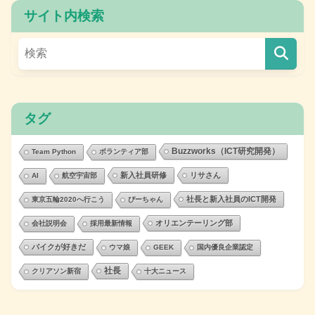
サイト内検索
タグ
Buzzworks（ICT研究開発）
Team Python
ボランティア部
新入社員研修
リサさん
AI
航空宇宙部
社長と新入社員のICT開発
東京五輪2020へ行こう
ぴーちゃん
オリエンテーリング部
会社説明会
採用最新情報
バイクが好きだ
ウマ娘
GEEK
国内優良企業認定
社長
クリアソン新宿
十大ニュース