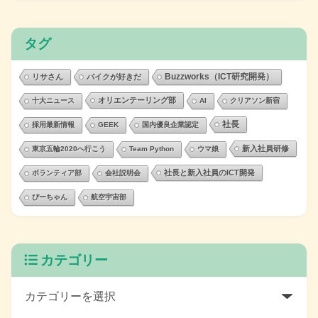
タグ
Buzzworks（ICT研究開発）
リサさん
バイクが好きだ
オリエンテーリング部
十大ニュース
AI
クリアソン新宿
社長
採用最新情報
GEEK
国内優良企業認定
新入社員研修
東京五輪2020へ行こう
Team Python
ウマ娘
社長と新入社員のICT開発
ボランティア部
会社説明会
ぴーちゃん
航空宇宙部
カテゴリー