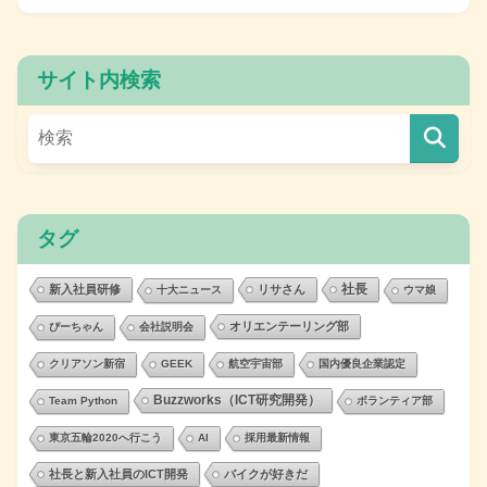
サイト内検索
タグ
社長
新入社員研修
リサさん
十大ニュース
ウマ娘
オリエンテーリング部
ぴーちゃん
会社説明会
クリアソン新宿
GEEK
航空宇宙部
国内優良企業認定
Buzzworks（ICT研究開発）
Team Python
ボランティア部
東京五輪2020へ行こう
AI
採用最新情報
社長と新入社員のICT開発
バイクが好きだ