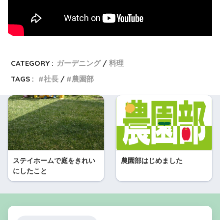
CATEGORY :
ガーデニング
料理
TAGS :
社長
農園部
ステイホームで庭をきれい
農園部はじめました
にしたこと