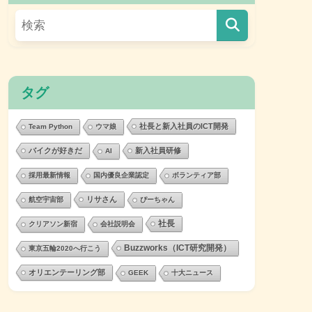
タグ
社長と新入社員のICT開発
Team Python
ウマ娘
バイクが好きだ
新入社員研修
AI
採用最新情報
国内優良企業認定
ボランティア部
リサさん
航空宇宙部
ぴーちゃん
社長
クリアソン新宿
会社説明会
Buzzworks（ICT研究開発）
東京五輪2020へ行こう
オリエンテーリング部
GEEK
十大ニュース