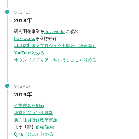
2018年
研究開発事業を
Buzzworks
に改名
Buzzworks
を商標登録
組織体制強化プロジェクト開始（総合職）
YouTube始める
オウンドメディア（ちゅうしょこ）始める
2019年
企業理念を刷新
経営ビジョンを刷新
新入社員研修改革実施
【オリ部】
前編
/
後編
Qiita（公式）始める