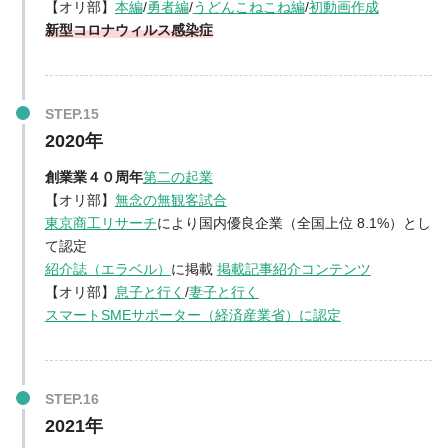
【オリ部】
本編
/
勇者編
/
うどんこねこね編
/
初動画作成
新型コロナウィルス感染症
2020年
創業業４０周年
第二の起業
【オリ部】
無念の無観客試合
東京商工リサーチ
により国内優良企業（全国上位 8.1%）とし
て認定
紹介誌（エラベル）
に掲載
掲載記事紹介コンテンツ
【オリ部】
息子と行く
/
妻子と行く
スマートSMEサポーター（経済産業省）に認定
2021年