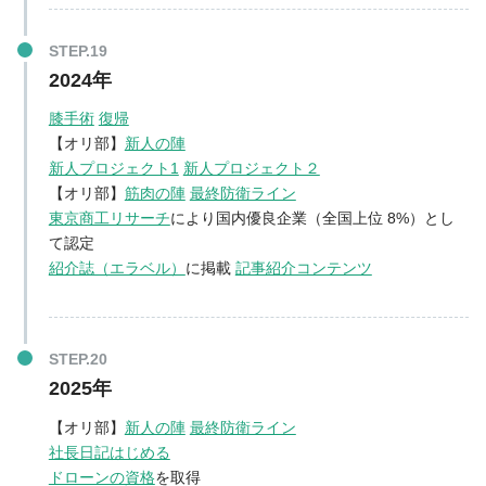
2024年
膝手術
復帰
【オリ部】
新人の陣
新人プロジェクト1
新人プロジェクト２
【オリ部】
筋肉の陣
最終防衛ライン
東京商工リサーチ
により国内優良企業（全国上位 8%）とし
て認定
紹介誌（エラベル）
に掲載
記事紹介コンテンツ
2025年
【オリ部】
新人の陣
最終防衛ライン
社長日記はじめる
ドローンの資格
を取得