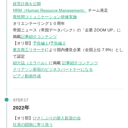
経営計画を公開
HRM（Human Resource Management）
チーム発足
異性間コミュニケーション研修実施
オリエンテーリング１０周年
帝国ニュース（帝国データバンク）の「企業 ZOOM UP」に
掲載
記事紹介コンテンツ
【オリ部】
予告編１
/
予告編２
東京商工リサーチ
により国内優良企業（全国上位 7.9%）とし
て認定
紹介誌（エラベル）
に掲載
記事紹介コンテンツ
クリアソン新宿のビジネスパートナーになる
ピアノ動画作成
2022年
【オリ部】
ひさしぶりの新人歓迎の会
社員の闘病に寄り添う