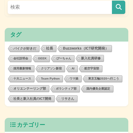
タグ
社長
Buzzworks（ICT研究開発）
バイクが好きだ
新入社員研修
会社説明会
GEEK
ぴーちゃん
採用最新情報
クリアソン新宿
AI
航空宇宙部
十大ニュース
Team Python
ウマ娘
東京五輪2020へ行こう
オリエンテーリング部
ボランティア部
国内優良企業認定
社長と新入社員のICT開発
リサさん
カテゴリー