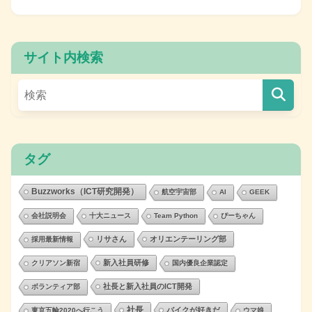
サイト内検索
タグ
Buzzworks（ICT研究開発）
航空宇宙部
AI
GEEK
会社説明会
十大ニュース
Team Python
ぴーちゃん
リサさん
オリエンテーリング部
採用最新情報
新入社員研修
クリアソン新宿
国内優良企業認定
社長と新入社員のICT開発
ボランティア部
社長
バイクが好きだ
東京五輪2020へ行こう
ウマ娘