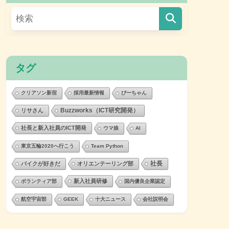
タグ
クリアソン新宿
採用最新情報
ぴーちゃん
Buzzworks（ICT研究開発）
リサさん
社長と新入社員のICT開発
ウマ娘
AI
東京五輪2020へ行こう
Team Python
社長
バイクが好きだ
オリエンテーリング部
新入社員研修
ボランティア部
国内優良企業認定
航空宇宙部
GEEK
十大ニュース
会社説明会