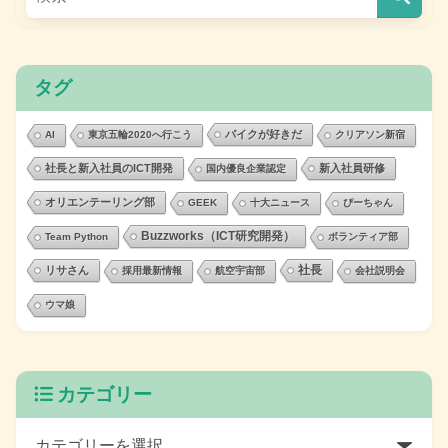
タグ
バイクが好きだ
AI
東京五輪2020へ行こう
クリアソン新宿
社長と新入社員のICT開発
新入社員研修
国内優良企業認定
オリエンテーリング部
GEEK
十大ニュース
ぴーちゃん
Buzzworks（ICT研究開発）
Team Python
ボランティア部
社長
リサさん
採用最新情報
航空宇宙部
会社説明会
ウマ娘
カテゴリー