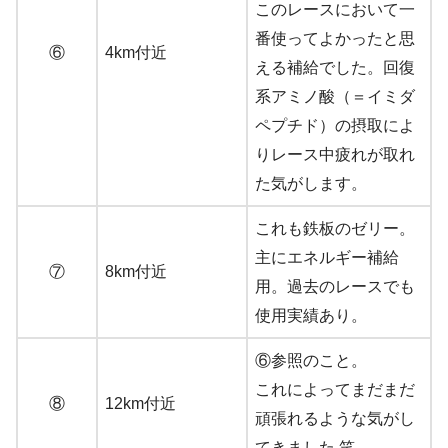
このレースにおいて一
番使ってよかったと思
⑥
4km付近
える補給でした。回復
系アミノ酸（＝イミダ
ペプチド）の摂取によ
りレース中疲れが取れ
た気がします。
これも鉄板のゼリー。
主にエネルギー補給
⑦
8km付近
用。過去のレースでも
使用実績あり。
⑥参照のこと。
これによってまだまだ
⑧
12km付近
頑張れるような気がし
てきました 笑