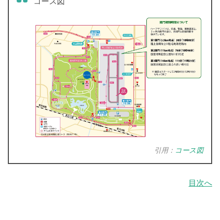
コース図
引用：
コース図
目次へ