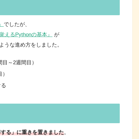
』
でしたが、
だで覚えるPythonの基本』
が
ような進め方をしました。
（1週間目～2週間目）
目）
ける
理解する」に重きを置きました
。