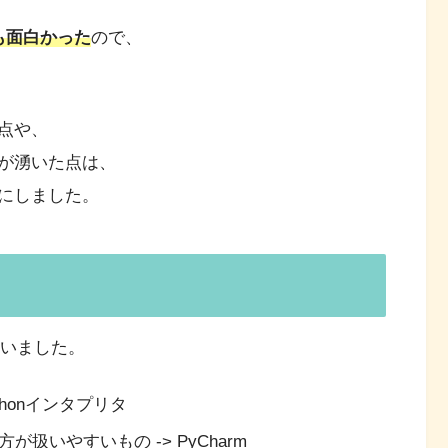
がとても面白かった
ので、
点や、
が湧いた点は、
にしました。
いました。
thonインタプリタ
いやすいもの -> PyCharm