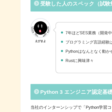
受験した人のスペック（試験
7年ほどSES業務（開発
えびまよ
プログラミング言語経験は
Pythonはなんとなく動か
Rustに興味津々
Python 3 エンジニア認定基
当社のインターンシップで「Python学