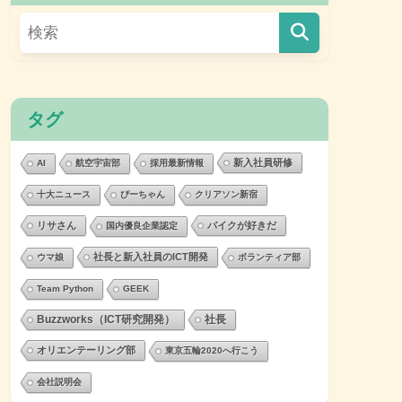
タグ
新入社員研修
AI
航空宇宙部
採用最新情報
十大ニュース
ぴーちゃん
クリアソン新宿
リサさん
バイクが好きだ
国内優良企業認定
社長と新入社員のICT開発
ウマ娘
ボランティア部
Team Python
GEEK
Buzzworks（ICT研究開発）
社長
オリエンテーリング部
東京五輪2020へ行こう
会社説明会