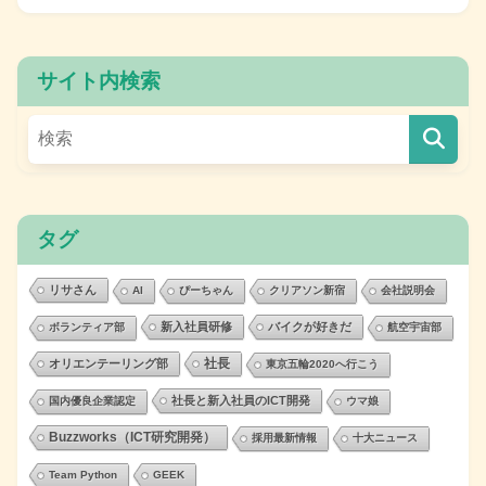
サイト内検索
タグ
リサさん
AI
ぴーちゃん
クリアソン新宿
会社説明会
新入社員研修
バイクが好きだ
ボランティア部
航空宇宙部
社長
オリエンテーリング部
東京五輪2020へ行こう
社長と新入社員のICT開発
国内優良企業認定
ウマ娘
Buzzworks（ICT研究開発）
採用最新情報
十大ニュース
Team Python
GEEK