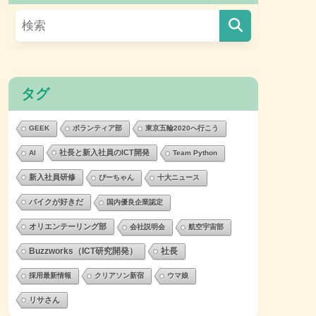
タグ
GEEK
ボランティア部
東京五輪2020へ行こう
社長と新入社員のICT開発
AI
Team Python
新入社員研修
ぴーちゃん
十大ニュース
バイクが好きだ
国内優良企業認定
オリエンテーリング部
会社説明会
航空宇宙部
Buzzworks（ICT研究開発）
社長
採用最新情報
クリアソン新宿
ウマ娘
リサさん