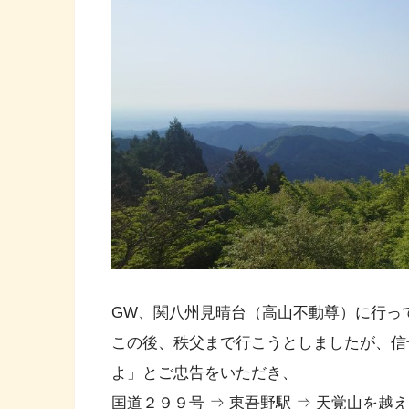
GW、関八州見晴台（高山不動尊）に行っ
この後、秩父まで行こうとしましたが、信
よ」とご忠告をいただき、
国道２９９号 ⇒ 東吾野駅 ⇒ 天覚山を越え