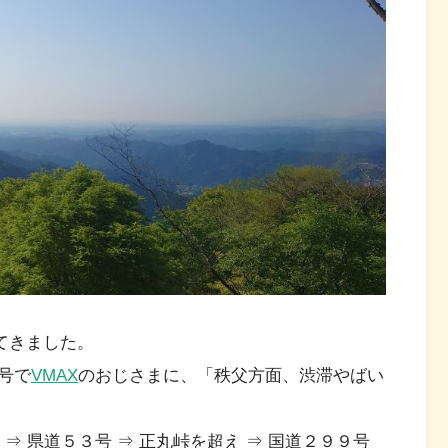
てきました。
号で
VMAX
のおじさまに、「秩父方面、渋滞やばい
 ⇒ 県道５３号 ⇒ 正丸峠を超え ⇒ 国道２９９号