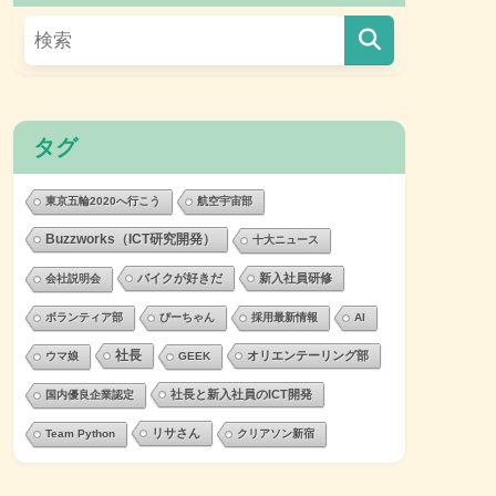
タグ
東京五輪2020へ行こう
航空宇宙部
Buzzworks（ICT研究開発）
十大ニュース
バイクが好きだ
新入社員研修
会社説明会
ボランティア部
ぴーちゃん
採用最新情報
AI
社長
オリエンテーリング部
ウマ娘
GEEK
社長と新入社員のICT開発
国内優良企業認定
リサさん
Team Python
クリアソン新宿