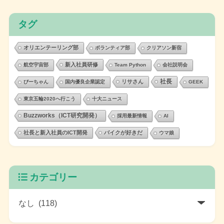
タグ
オリエンテーリング部
ボランティア部
クリアソン新宿
新入社員研修
航空宇宙部
Team Python
会社説明会
社長
リサさん
ぴーちゃん
国内優良企業認定
GEEK
東京五輪2020へ行こう
十大ニュース
Buzzworks（ICT研究開発）
採用最新情報
AI
社長と新入社員のICT開発
バイクが好きだ
ウマ娘
カテゴリー