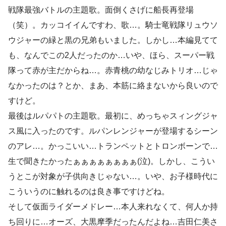
戦隊最強バトルの主題歌。面倒くさげに船長再登場
（笑）。カッコイイんですわ、歌…。騎士竜戦隊リュウソ
ウジャーの緑と黒の兄弟もいました。しかし…本編見てて
も、なんでこの2人だったのか…いや、ほら、スーパー戦
隊って赤が主だからね…。赤青桃の幼なじみトリオ…じゃ
なかったのは？とか、まあ、本筋に絡まないから良いので
すけど。
最後はルパパトの主題歌。最初に、めっちゃスィングジャ
ス風に入ったのです。ルパンレンジャーが登場するシーン
のアレ…。かっこいい…トランペットとトロンボーンで…
生で聞きたかったぁぁぁぁぁぁぁぁ(泣)。しかし、こうい
うとこが対象が子供向きじゃない…。いや、お子様時代に
こういうのに触れるのは良き事ですけどね。
そして仮面ライダーメドレー…本人来れなくて、何人か持
ち回りに…オーズ、大黒摩季だったんだよね…吉田仁美さ