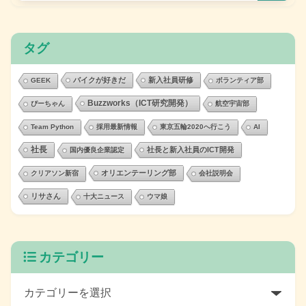
タグ
バイクが好きだ
新入社員研修
GEEK
ボランティア部
Buzzworks（ICT研究開発）
ぴーちゃん
航空宇宙部
Team Python
採用最新情報
東京五輪2020へ行こう
AI
社長
社長と新入社員のICT開発
国内優良企業認定
オリエンテーリング部
クリアソン新宿
会社説明会
リサさん
十大ニュース
ウマ娘
カテゴリー