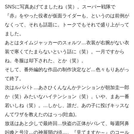
SNSに写真あげてましたね（笑）。スーパー戦隊で
『赤』をやった役者が仮面ライダーも、というのは前例が
なくって、それも話題に。トークでもそれで盛り上がって
ました。
あとはタイムジャッカーのスォルツ…衣装が右腕がない衣
装で寒くてたまらないという話に（笑）。一月ですから
ね。冬服は却下された、とか（笑）。
そして、番外編的な作品の制作決定など…色々もりあがっ
て終了。
次はルパパト…あさひくんなんかテンションが朝加圭一郎
か（笑）みたいなハイテンション（笑）。いや、まあ一番
若いしね（笑）。…しかし、誰だ、あの子に投げキッスな
んてワザを教えたのはっっ(吐血)。
放送はあと少しで最終回…快盗の正体がバレて、毎週阿鼻
叫喚と号泣…の神展開の頃…。『見てますか～』のコール