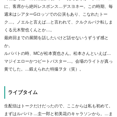
に、客席から絶叫レスポンス…デスヨネー。この時期、毎
週末はシアターGロッソでの公演もあり、こなれたトー
ク…。ノエルと言えば…と言われて、クルクルバク転しま
くる元木聖也くんとか…。
最終回までの展開を話したいけど話せないうずうず感と
か。
ルパパトの時、MCが松本寛也さん。松本さんといえば…
マジイエローかつビートバスター…。会場のライトが真っ
黄でした。…鍛えられた特撮ヲタ（笑）。
ライブタイム
生配信はトークだけだったので、ここからは私も初めて。
まずはルパパト…圭一郎と初美花のキャラソンから。…ま