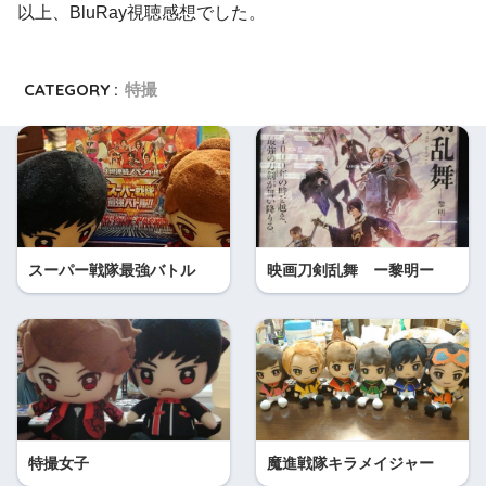
以上、BluRay視聴感想でした。
CATEGORY :
特撮
スーパー戦隊最強バトル
映画刀剣乱舞 ー黎明ー
特撮女子
魔進戦隊キラメイジャー