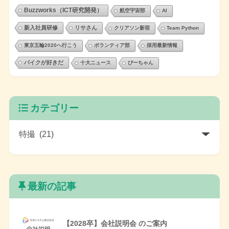
Buzzworks（ICT研究開発）
航空宇宙部
AI
新入社員研修
リサさん
クリアソン新宿
Team Python
東京五輪2020へ行こう
ボランティア部
採用最新情報
バイクが好きだ
十大ニュース
ぴーちゃん
カテゴリー
最新の記事
【2028卒】会社説明会 のご案内