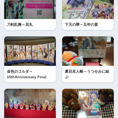
刀剣乱舞～花丸
下天の華～五年の宴
金色のコルダ～
夏目友人帳～うつせみに結
15thAnniversary Final
ぶ