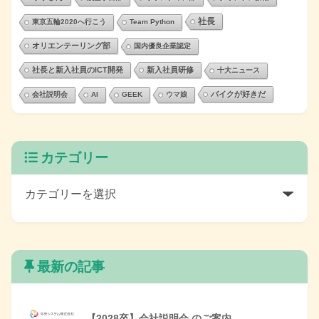
社長
東京五輪2020へ行こう
Team Python
オリエンテーリング部
国内優良企業認定
社長と新入社員のICT開発
新入社員研修
十大ニュース
バイクが好きだ
会社説明会
AI
GEEK
ウマ娘
カテゴリー
最新の記事
【2028卒】会社説明会 のご案内