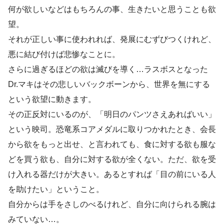
何が欲しいなどはもちろんの事、生きたいと思うことも欲
望。
それが正しい事に使われれば、発展にむずびつくけれど、
悪に結び付けば悲惨なことに。
さらに過ぎるほどの欲は滅びを導く…ラスボスとなった
Dr.マキはその悲しいバックボーンから、世界を無にする
という欲望に動きます。
その正反対にいるのが、「明日のパンツさえあればいい」
という映司。恐竜系コアメダルに取りつかれたとき、会長
から欲をもっと出せ、と言われても、食に対する欲も服な
どを買う欲も、自分に対する欲が全くない。ただ、欲を受
け入れる器だけが大きい。あるとすれば「目の前にいる人
を助けたい」ということ。
自分からは手をさしのべるけれど、自分に向けられる腕は
みていない…。