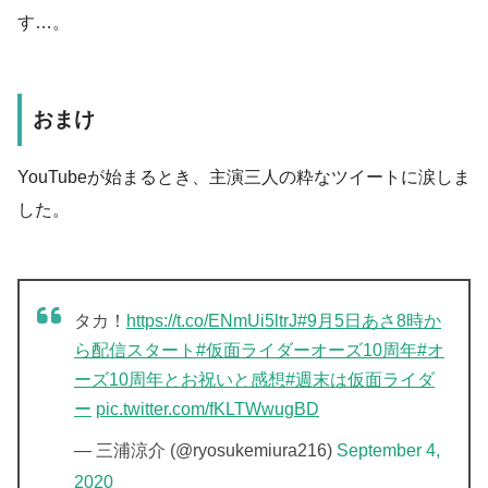
す…。
おまけ
YouTubeが始まるとき、主演三人の粋なツイートに涙しま
した。
タカ！
https://t.co/ENmUi5ltrJ
#9月5日あさ8時か
ら配信スタート
#仮面ライダーオーズ10周年
#オ
ーズ10周年とお祝いと感想
#週末は仮面ライダ
ー
pic.twitter.com/fKLTWwugBD
— 三浦涼介 (@ryosukemiura216)
September 4,
2020