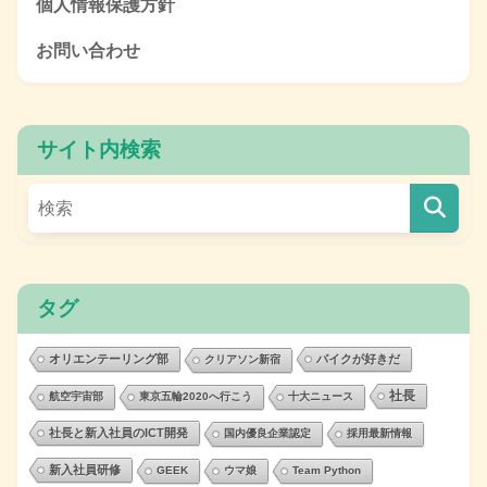
個人情報保護方針
お問い合わせ
サイト内検索
タグ
オリエンテーリング部
バイクが好きだ
クリアソン新宿
社長
航空宇宙部
東京五輪2020へ行こう
十大ニュース
社長と新入社員のICT開発
国内優良企業認定
採用最新情報
新入社員研修
GEEK
ウマ娘
Team Python