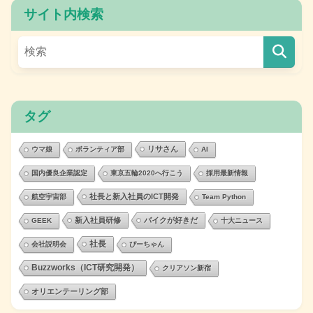
サイト内検索
タグ
リサさん
ウマ娘
ボランティア部
AI
国内優良企業認定
東京五輪2020へ行こう
採用最新情報
社長と新入社員のICT開発
航空宇宙部
Team Python
新入社員研修
バイクが好きだ
GEEK
十大ニュース
社長
会社説明会
ぴーちゃん
Buzzworks（ICT研究開発）
クリアソン新宿
オリエンテーリング部