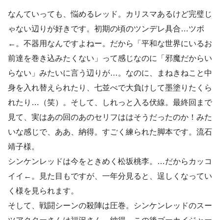
なんていっても、悩めるレッド。カリスマあるけど完璧じ
ゃない辺りが好きです。初期の頃のツンデレ具合…ツボ
←。不器用なんですよねー。だから「平和な世界にいるお
前達を巻き込みたくない」って感じなのに「邪魔だからい
らない」みたいに言う辺りが…。なのに、まねきねこと中
身を入れ替えられたり、七並べで大負けして墨塗りたくら
れたり…（笑）。そして、しれっと入る伏線。最終回まで
見て、実はあの回のあのセリフははそうだったのか！みた
いな感じで、ああ、納得。すごく練られた脚本です。流石
靖子様。
シンケンレッドは今をときめく松坂桃李。…だからカッコ
イイ←。見た目もですが、一年分見ると、逞しくなってい
く様を見られます。
そして、戦闘シーンの殺陣は圧巻。シンケンレッドのスー