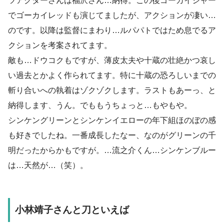
ツアクターさんは福沢さん…納得。この後ゴーカイジャー
でゴーカイレッドも演じてましたが、アクションが凄い…
のです。以降は監督にまわり…ルパパトではため息でるア
クションを考案されてます。
敵も…ドウコクもですが、薄皮太夫や十蔵の壮絶かつ哀し
い過去とかよく作られてます。特に十蔵の恐ろしいまでの
斬り合いへの執着はゾクゾクします。ラストもあーっ、と
納得します、うん。でももうちょっと…もやもや。
シンケングリーンとシンケンイエローの年下組ほのぼの感
も好きでしたね。一番成長したなー、なのがグリーンの千
明だったからかもですが。…流之介くん…シンケンブルー
は…天然が…（笑）。
小林靖子さんと刀といえば