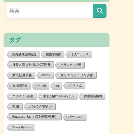
タグ
国内優良企業認定
航空宇宙部
十大ニュース
社長と新入社員のICT開発
ボランティア部
新入社員研修
オリエンテーリング部
GEEK
リサさん
会社説明会
ウマ娘
AI
クリアソン新宿
東京五輪2020へ行こう
採用最新情報
社長
バイクが好きだ
Buzzworks（ICT研究開発）
ぴーちゃん
Team Python