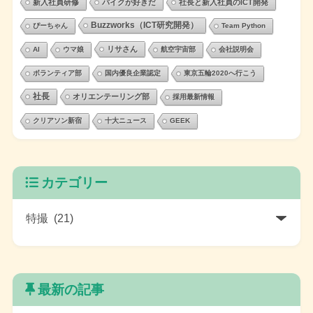
新入社員研修
バイクが好きだ
社長と新入社員のICT開発
Buzzworks（ICT研究開発）
ぴーちゃん
Team Python
リサさん
AI
ウマ娘
航空宇宙部
会社説明会
ボランティア部
国内優良企業認定
東京五輪2020へ行こう
社長
オリエンテーリング部
採用最新情報
クリアソン新宿
十大ニュース
GEEK
カテゴリー
最新の記事