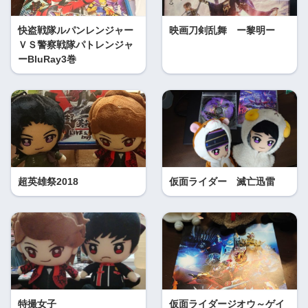
快盗戦隊ルパンレンジャー
映画刀剣乱舞 ー黎明ー
ＶＳ警察戦隊パトレンジャ
ーBluRay3巻
超英雄祭2018
仮面ライダー 滅亡迅雷
特撮女子
仮面ライダージオウ～ゲイ