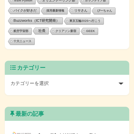
オリエンテーリング部
Team Python
ボランティア部
バイクが好きだ
リサさん
採用最新情報
ぴーちゃん
Buzzworks（ICT研究開発）
東京五輪2020へ行こう
社長
航空宇宙部
クリアソン新宿
GEEK
十大ニュース
カテゴリー
最新の記事