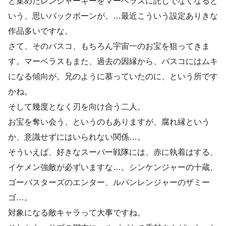
と集めたレンジャーキーをマーベラスに託しでなくなると
いう、思いバックボーンが。…最近こういう設定ありきな
作品多いですな。
さて、そのバスコ、もちろん宇宙一のお宝を狙ってきま
す。マーベラスもまた、過去の因縁から、バスコにはムキ
になる傾向が。兄のように慕っていたのに、という所です
かね。
そして幾度となく刃を向け合う二人。
お宝を奪い会う、というのもありますが、腐れ縁という
か、意識せずにはいられない関係…。
そういえば、好きなスーパー戦隊には、赤に執着はする、
イケメン強敵が必ずいますな…。シンケンジャーの十蔵、
ゴーバスターズのエンター、ルパンレンジャーのザミー
ゴ…。
対象になる敵キャラって大事ですね。