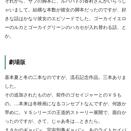
それから、サブの脚本に、ルパパトの香村さんがいらっし
ゃいまして。結構な本数が彼女の脚本だったのですが、好
きな話はかなり彼女のエピソードでした。ゴーカイイエロ
ーのルカとゴーカイグリーンのハカセが入れ替わる話、と
か。
劇場版
基本夏と冬の二本なのですが、流石記念作品。三本ありま
した。
その追加されたものが、前作のゴセイジャーとのＶＳも
の。…本来は冬映画になるコンセプトなんですが、何故か
早めに。ＶＳシリーズの王道的ストーリー展開で、面白か
ったのですが、さて、じゃあ冬は…ときたら。
まさかのギャバン。宇宙刑事ギャバン。あのライトセイバ