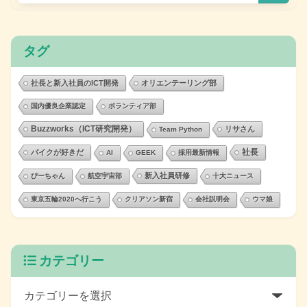
タグ
社長と新入社員のICT開発
オリエンテーリング部
国内優良企業認定
ボランティア部
Buzzworks（ICT研究開発）
リサさん
Team Python
社長
バイクが好きだ
AI
GEEK
採用最新情報
新入社員研修
ぴーちゃん
航空宇宙部
十大ニュース
東京五輪2020へ行こう
クリアソン新宿
会社説明会
ウマ娘
カテゴリー