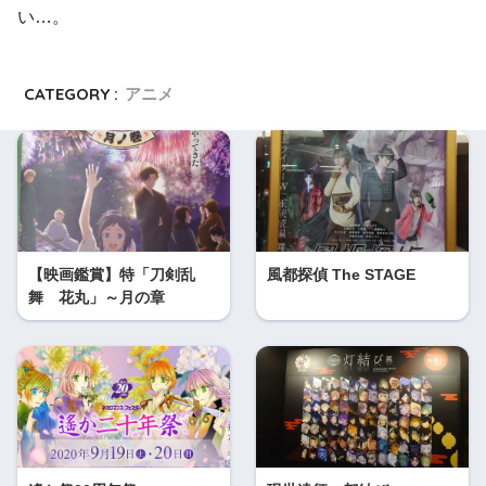
い…。
CATEGORY :
アニメ
【映画鑑賞】特「刀剣乱
風都探偵 The STAGE
舞 花丸」～月の章