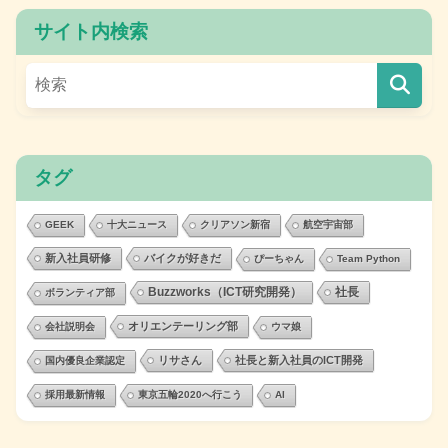
サイト内検索
タグ
GEEK
十大ニュース
クリアソン新宿
航空宇宙部
新入社員研修
バイクが好きだ
ぴーちゃん
Team Python
Buzzworks（ICT研究開発）
社長
ボランティア部
オリエンテーリング部
会社説明会
ウマ娘
リサさん
社長と新入社員のICT開発
国内優良企業認定
採用最新情報
東京五輪2020へ行こう
AI