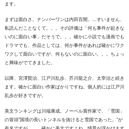
ます。
まずは面白さ。ナンバーワンは内田百閒。…すいません、
私読んだことなくて。。。その評価は「何も事件が起きな
いのに面白い事」だそうで。。。確かに小説でも漫画でも
ドラマでも、作品としては、何か事件があれば確かにワク
ワクして面白いですが、何もないのに面白い。。。ちょっ
と興味がでてきました。
以降、宮澤賢治、江戸川乱歩、芥川龍之介、太宰治と続き
ます。確かに面白い作家ばかりですね。個人的には江戸川
乱歩が好きですが。
美文ランキングは川端康成。ノーベル賞作家で、「雪国」
の冒頭”国境の長いトンネルを抜けると雪国であった。”が
有名ですが。。。確かに美文ですよね。情景が浮かびます