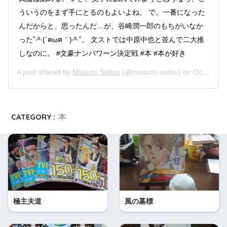
ういうのをまず手にとるのもよいよね。 で。一番になった
んだからと、思ったんだ…が、谷崎潤一郎のもちがいなか
った˚‧º·(´ฅωฅ｀)‧º·˚。 文ストでは中原中也と並んで二大推
しなのに。 #文豪ナンバワーン決定戦 #本 #本が好き
A post shared by
Masumi Saitou
(@masumi.saitou) on
Oct 13, 2019 at 8:54am PDT
CATEGORY :
本
極主夫道
風の墓標