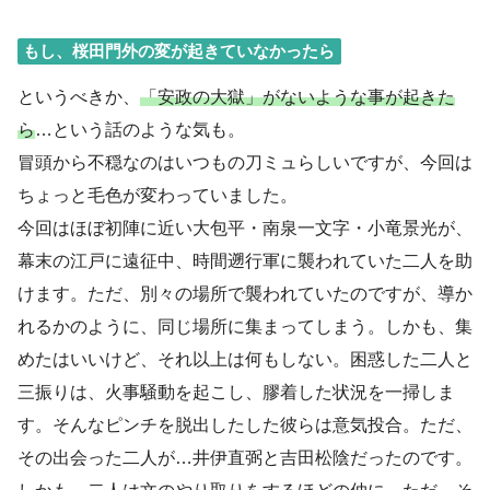
もし、桜田門外の変が起きていなかったら
というべきか、
「安政の大獄」がないような事が起きた
ら
…という話のような気も。
冒頭から不穏なのはいつもの刀ミュらしいですが、今回は
ちょっと毛色が変わっていました。
今回はほぼ初陣に近い大包平・南泉一文字・小竜景光が、
幕末の江戸に遠征中、時間遡行軍に襲われていた二人を助
けます。ただ、別々の場所で襲われていたのですが、導か
れるかのように、同じ場所に集まってしまう。しかも、集
めたはいいけど、それ以上は何もしない。困惑した二人と
三振りは、火事騒動を起こし、膠着した状況を一掃しま
す。そんなピンチを脱出したした彼らは意気投合。ただ、
その出会った二人が…井伊直弼と吉田松陰だったのです。