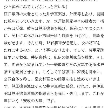
少々多めにみてください…と言い訳）
江戸幕府の大老となった井伊直弼は、外圧等もあり、開国
に舵をとっていきます。が、水戸徳川家やその縁者の一橋
からは反発。彼らは尊王攘夷を掲げ、幕府にたてつくこと
に。それに感化された吉田松陰も持論を上げだし、世論を
騒がせます。そんな時、13代将軍が急逝し、次の将軍を
だれにするのか、という事になります。そして、将軍家跡
目争いが勃発。井伊直弼は、紀伊の徳川家茂を推挙。そし
て、周囲から望まれていた一橋慶喜やその父親である水戸
藩主を隠居させます。こうして半ば強引に家茂を将軍に。
公武合体を称し、皇女和宮との婚姻を推し進めていきま
す。尊王攘夷派はそんな井伊直弼に反発。けれど、井伊直
弼は尊王攘夷運動の指導者らを弾圧・処刑します。これが
世にいう「安政の大獄」です。
なので、本来は井伊直弼と吉田松陰は対立、しかも粛清ま