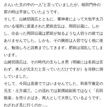
さんいた主の中の一人”と言っていましたが。桜田門外の
変の時は手放していたようです。
そして、山姥切国広とともに、審神者によって大包平太刀
のいる場所に派遣された肥前忠弘は、岡田以蔵に。しか
し、出会った岡田以蔵は肥前が知るような人切りの彼では
ありませんでした。しかも、その腕前は人切でなく他に使
え、勉強しろと説教までしてきます。肥前は混乱してしま
います。
山姥切国広は、その時代の主らしき男（明確には名前は言
わず、本人が元主だと言っていただけですが）を冷静に倒
していました。
そして、今回は直接でてはいませんでした、和泉守兼定の
元主・土方歳三。この流れでは新撰組副長ではなく「石田
散薬」を売りさばき、商人として大世しているようです。
わざわざ見に行くのか…。