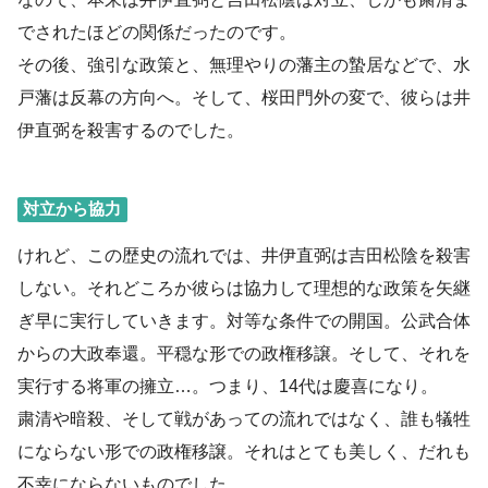
でされたほどの関係だったのです。
その後、強引な政策と、無理やりの藩主の蟄居などで、水
戸藩は反幕の方向へ。そして、桜田門外の変で、彼らは井
伊直弼を殺害するのでした。
対立から協力
けれど、この歴史の流れでは、井伊直弼は吉田松陰を殺害
しない。それどころか彼らは協力して理想的な政策を矢継
ぎ早に実行していきます。対等な条件での開国。公武合体
からの大政奉還。平穏な形での政権移譲。そして、それを
実行する将軍の擁立…。つまり、14代は慶喜になり。
粛清や暗殺、そして戦があっての流れではなく、誰も犠牲
にならない形での政権移譲。それはとても美しく、だれも
不幸にならないものでした。