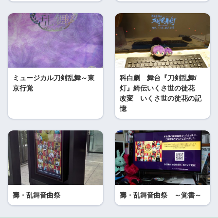
ミュージカル刀剣乱舞～東
科白劇 舞台『刀剣乱舞/
京行覚
灯』綺伝いくさ世の徒花
改変 いくさ世の徒花の記
憶
壽・乱舞音曲祭
壽・乱舞音曲祭 ～覚書～